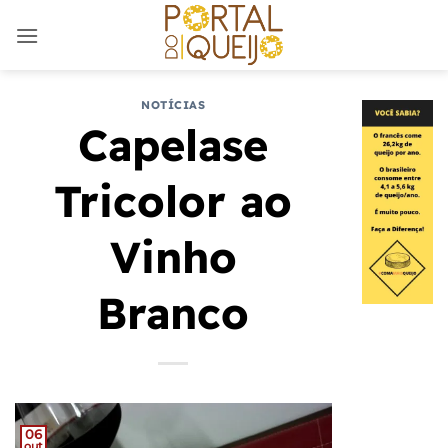
Skip
to
content
NOTÍCIAS
Capelase
Tricolor ao
Vinho
Branco
06
out