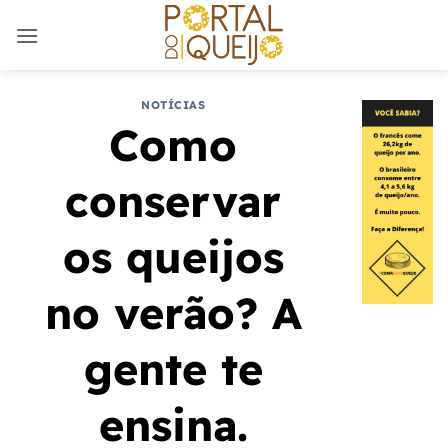
Skip
to
content
NOTÍCIAS
Como
conservar
os queijos
no verão? A
gente te
ensina.