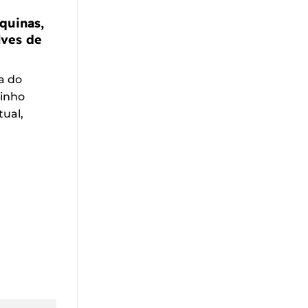
áquinas,
lves de
a do
vinho
tual,