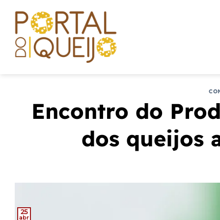
Skip
to
content
CO
Encontro do Produ
dos queijos 
25
abr