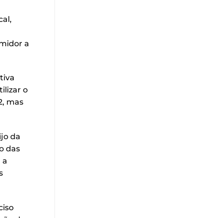
al,
umidor a
tiva
lizar o
2, mas
ijo da
o das
 a
s
ciso