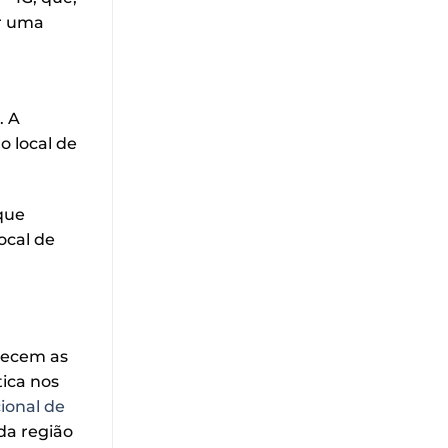
ar uma
. A
o local de
que
ocal de
hecem as
ica nos
cional de
da região