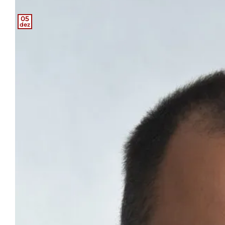
05
dez