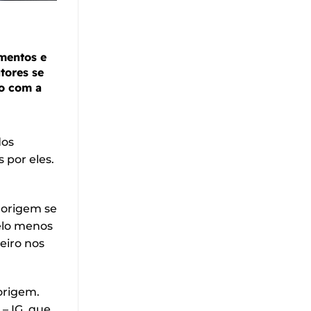
mentos e
tores se
do com a
dos
 por eles.
 origem se
elo menos
eiro nos
 origem.
– IG, que,