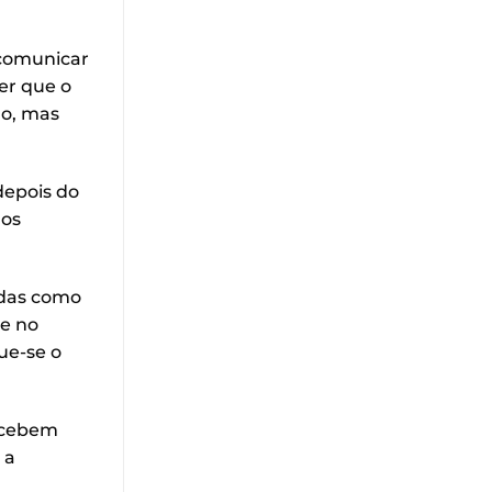
 comunicar
er que o
lo, mas
depois do
dos
adas como
te no
ue-se o
ercebem
 a