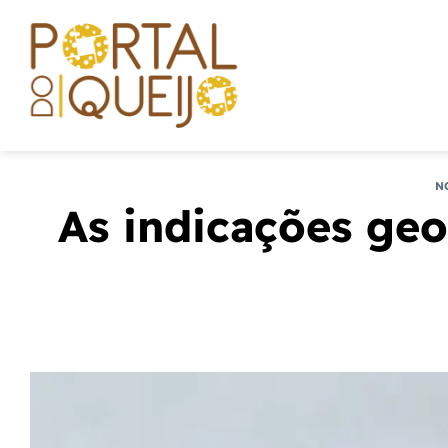
Skip
to
content
N
As indicações geo