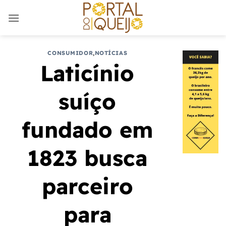
Skip
to
content
CONSUMIDOR
,
NOTÍCIAS
Laticínio
suíço
fundado em
1823 busca
parceiro
para