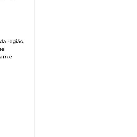
da região.
se
tam e