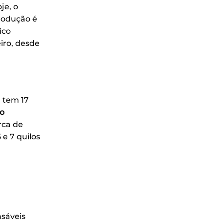
je, o
rodução é
ico
eiro, desde
, tem 17
jo
rca de
e 7 quilos
sáveis