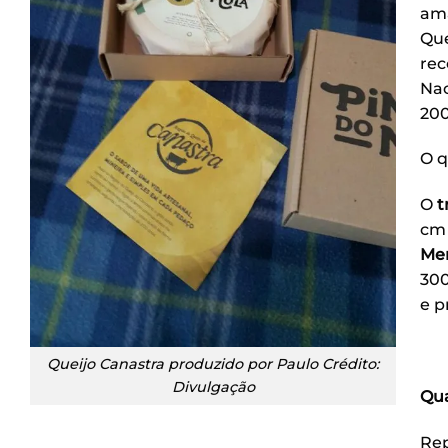
ama
Que
rec
Nac
200
O q
O
t
cm 
Me
300
e p
Queijo Canastra produzido por Paulo Crédito:
Divulgação
Qua
Rep