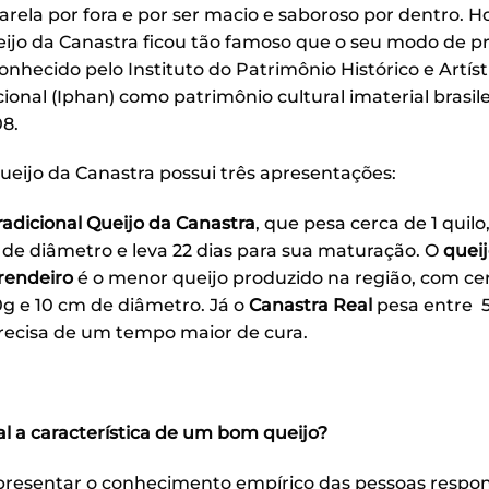
rela por fora e por ser macio e saboroso por dentro. Ho
ijo da Canastra ficou tão famoso que o seu modo de p
onhecido pelo Instituto do Patrimônio Histórico e Artíst
ional (Iphan) como patrimônio cultural imaterial brasil
8.
ueijo da Canastra possui três apresentações:
radicional Queijo da Canastra
, que pesa cerca de 1 quilo
de diâmetro e leva 22 dias para sua maturação. O
quei
rendeiro
é o menor queijo produzido na região, com ce
g e 10 cm de diâmetro. Já o
Canastra Real
pesa entre 5 
recisa de um tempo maior de cura.
l a característica de um bom queijo?
resentar o conhecimento empírico das pessoas respon