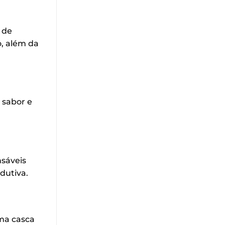
 de
o, além da
 sabor e
sáveis
dutiva.
uma casca