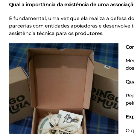
Qual a importância da existência de uma associaçã
É fundamental, uma vez que ela realiza a defesa d
parcerias com entidades apoiadoras e desenvolve tr
assistência técnica para os produtores.
Com
Mer
dos
Qua
Rep
pel
Exp
O q