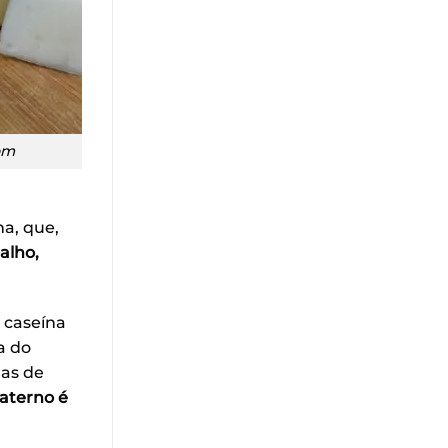
om
a, que,
oalho,
 caseína
a do
mas de
aterno é