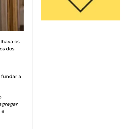
ulhava os
os dos
o fundar a
o
 agregar
 e