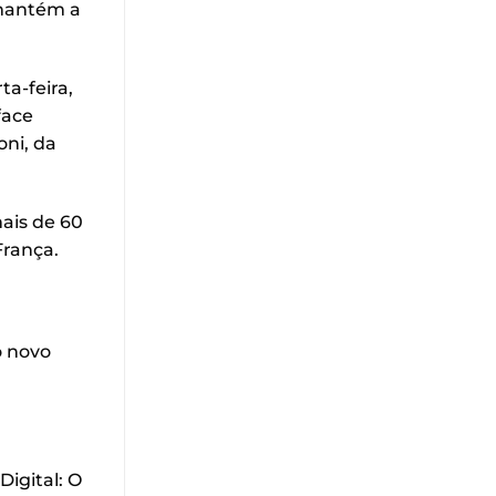
 mantém a
a-feira,
face
oni, da
ais de 60
França.
o novo
igital: O