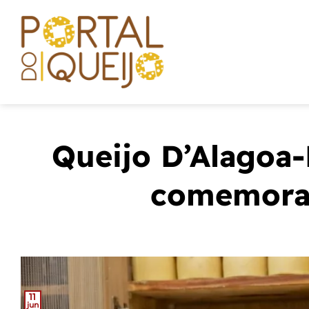
Skip
to
content
Queijo D’Alagoa-
comemoraç
11
jun