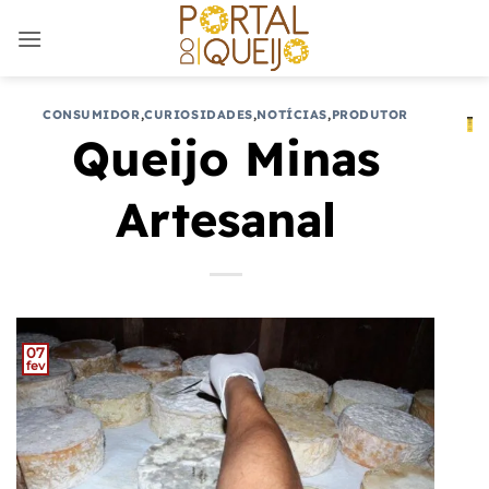
Skip
to
content
CONSUMIDOR
,
CURIOSIDADES
,
NOTÍCIAS
,
PRODUTOR
Queijo Minas
Artesanal
07
fev