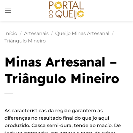
Skip
to
content
Início
/
Artesanais
/
Queijo Minas Artesanal
/
Triângulo Mineiro
Minas Artesanal –
Triângulo Mineiro
As características da região garantem as
diferenças no resultado final do queijo aqui
produzido. Casca semi-dura, tende ao macio. De
textura compacta, cor amarelo ouro, de sabor