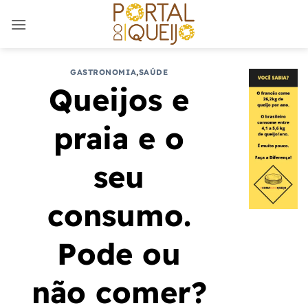
Skip
to
content
GASTRONOMIA
,
SAÚDE
Queijos e
praia e o
seu
consumo.
Pode ou
não comer?