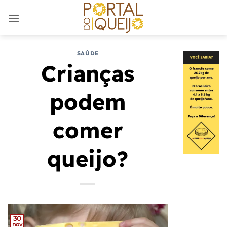
Skip
to
content
SAÚDE
Crianças
podem
comer
queijo?
30
nov