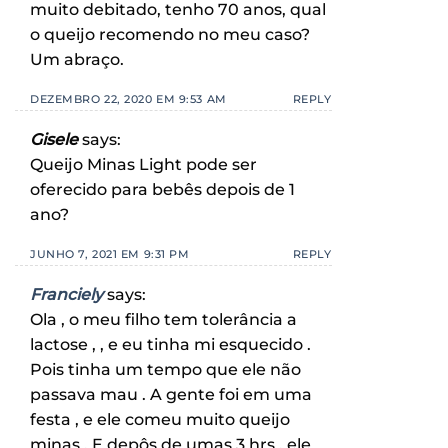
muito debitado, tenho 70 anos, qual
o queijo recomendo no meu caso?
Um abraço.
DEZEMBRO 22, 2020 EM 9:53 AM
REPLY
Gisele
says:
Queijo Minas Light pode ser
oferecido para bebês depois de 1
ano?
JUNHO 7, 2021 EM 9:31 PM
REPLY
Franciely
says:
Ola , o meu filho tem tolerância a
lactose , , e eu tinha mi esquecido .
Pois tinha um tempo que ele não
passava mau . A gente foi em uma
festa , e ele comeu muito queijo
minas . E depôs de umas 3 hrs , ele