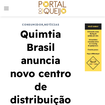
Skip
to
content
CONSUMIDOR
,
NOTÍCIAS
Quimtia
Brasil
anuncia
novo centro
de
distribuição