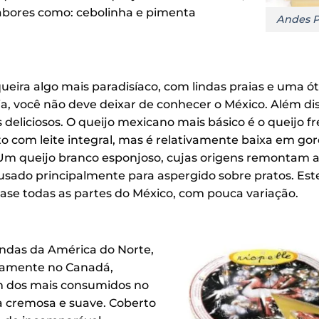
abores como: cebolinha e pimenta
Andes 
ueira algo mais paradisíaco, com lindas praias e uma ó
, você não deve deixar de conhecer o México. Além dis
 deliciosos. O queijo mexicano mais básico é o queijo fr
ito com leite integral, mas é relativamente baixa em go
 Um queijo branco esponjoso, cujas origens remontam 
sado principalmente para aspergido sobre pratos. Este
ase todas as partes do México, com pouca variação.
andas da América do Norte,
samente no Canadá,
m dos mais consumidos no
a cremosa e suave. Coberto