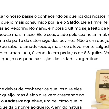
r o nosso passeio conhecendo os queijos dos nossos
 queijo mais consumido por lá é o
Sardo.
Ele é firme, fei
lar ao Pecorino Romano, embora o último seja feito de l
ouco mais macio. Ele é coagulado pelo coalho animal, 
na de parte do estômago dos bovinos. Não é um queij
 Seu sabor é amadurecido, mas rico e levemente salgad
anco-amarelada, é vendido em pedaços de 6,5 quilos. V
 queijo nas principais lojas das cidades argentinas.
de deixar de conhecer os queijos que eles
r queijo, mas é algo que vem crescendo no
 o
Andes Panquehue
, um delicioso queijo
ue dá o nome ao queijo. Além do natural,