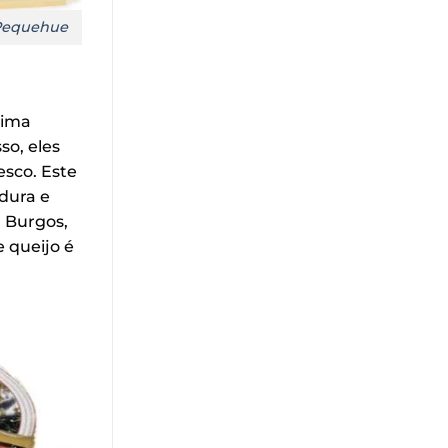
Pequehue
tima
so, eles
esco. Este
rdura e
a Burgos,
 queijo é