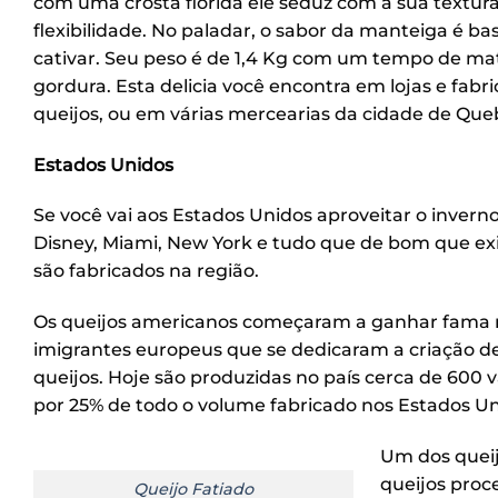
com uma crosta florida ele seduz com a sua textur
flexibilidade. No paladar, o sabor da manteiga é ba
cativar. Seu peso é de 1,4 Kg com um tempo de ma
gordura. Esta delicia você encontra em lojas e fabr
queijos, ou em várias mercearias da cidade de Que
Estados Unidos
Se você vai aos Estados Unidos aproveitar o inver
Disney, Miami, New York e tudo que de bom que exi
são fabricados na região.
Os queijos americanos começaram a ganhar fama n
imigrantes europeus que se dedicaram a criação de
queijos. Hoje são produzidas no país cerca de 600 
por 25% de todo o volume fabricado nos Estados Un
Um dos quei
queijos proc
Queijo Fatiado