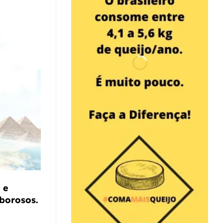
 e
borosos.