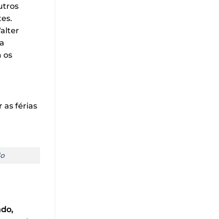
utros
tes.
alter
ua
 os
 as férias
do
ado,