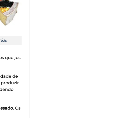
Îsle
os queijos
idade de
 produzir
ondendo
essado
. Os