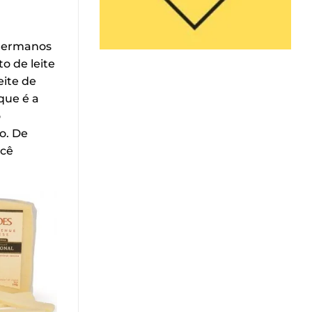
 hermanos
to de leite
eite de
que é a
o
o. De
ocê