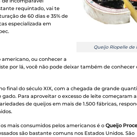
a de incomparável
stante requintado, vai te
turação de 60 dias e 35% de
icas especializada em
bec.
Queijo Riopelle de I’
no americano, ou conhecer a
ste por lá, você não pode deixar também de conhecer 
o final do século XIX, com a chegada de grande quant
 gado. Para aproveitar o excesso de leite começaram a
variedades de queijos em mais de 1.500 fábricas, resp
idos.
jos mais consumidos pelos americanos é o
Queijo Proc
essados são bastante comuns nos Estados Unidos. São