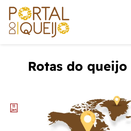
Skip
to
content
Rotas do queijo
11
jan