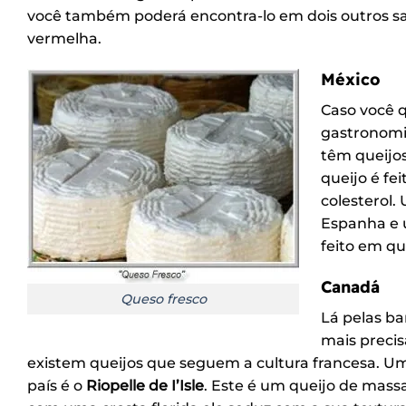
você também poderá encontra-lo em dois outros s
vermelha.
México
Caso você q
gastronomia
têm queijos
queijo é fe
colesterol.
Espanha e u
feito em qu
Canadá
Queso fresco
Lá pelas b
mais preci
existem queijos que seguem a cultura francesa. U
país é o
Riopelle de I’Isle
. Este é um queijo de mass