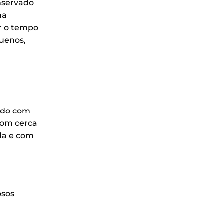
onservado
na
ar o tempo
quenos,
zido com
 com cerca
ada e com
osos