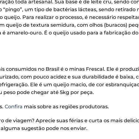
ação toda artesanal. Sua base é de leite cru, sendo c
“pingo”, um tipo de bactérias lácteas, sendo retirado 
queijo. Para realizar o processo, é necessário respeit
m queijo de textura semidura, com olhos (buracos) pe
 é amarelo-ouro. É o queijo usado para a fabricação do
s consumidos no Brasil é o minas Frescal. Ele é produ
eurizado, com pouco acidez e sua durabilidade é baixa,
refrigeração. Ele é um queijo macio, de cor esbranquiç
u peso pode chegar até 5kg por peça.
s.
Confira
mais sobre as regiões produtoras.
ro de viagem? Aprecie suas férias e curta os mais delici
 alguma sugestão pode nos enviar.