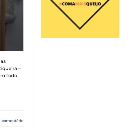
Nas
iqueira –
 em todo
 comentário