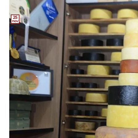
25
nov