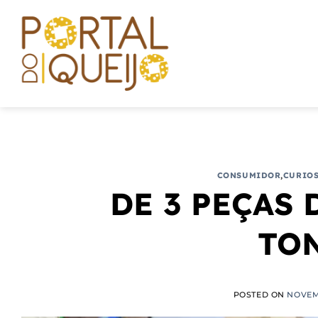
Skip
to
content
CONSUMIDOR
,
CURIO
DE 3 PEÇAS 
TON
POSTED ON
NOVEMB