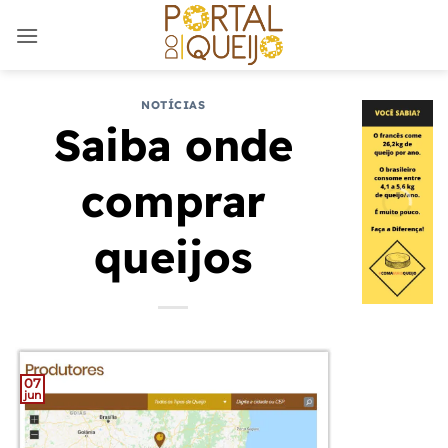
Skip
to
content
NOTÍCIAS
Saiba onde
comprar
queijos
07
jun