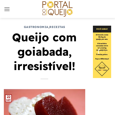
Skip
to
content
GASTRONOMIA
,
RECEITAS
Queijo com
goiabada,
irresistível!
22
set