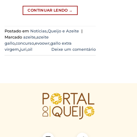
CONTINUAR LENDO
→
Postado em
Notícias
,
Queijo e Azeite
|
Marcado
azeite
,
azeite
gallo
,
concurso
,
evoowr
,
gallo extra
virgem
,
juri
,
oil
Deixe um comentário