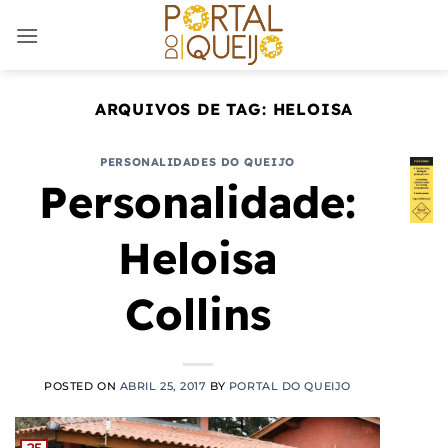
Skip
to
content
ARQUIVOS DE TAG:
HELOISA
PERSONALIDADES DO QUEIJO
Personalidade:
Heloisa
Collins
POSTED ON
ABRIL 25, 2017
BY
PORTAL DO QUEIJO
25