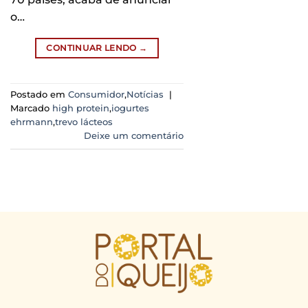
o…
CONTINUAR LENDO
→
Postado em
Consumidor
,
Notícias
|
Marcado
high protein
,
iogurtes
ehrmann
,
trevo lácteos
Deixe um comentário