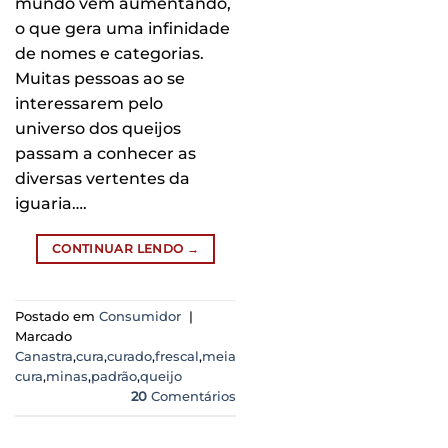
mundo vem aumentando,
o que gera uma infinidade
de nomes e categorias.
Muitas pessoas ao se
interessarem pelo
universo dos queijos
passam a conhecer as
diversas vertentes da
iguaria….
CONTINUAR LENDO
→
Postado em
Consumidor
|
Marcado
Canastra
,
cura
,
curado
,
frescal
,
meia
cura
,
minas
,
padrão
,
queijo
20
Comentários