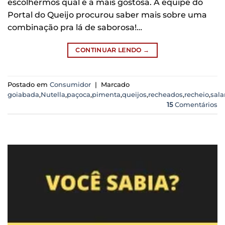
escolhermos qual é a mais gostosa. A equipe do
Portal do Queijo procurou saber mais sobre uma
combinação pra lá de saborosa!…
CONTINUAR LENDO
→
Postado em
Consumidor
|
Marcado
goiabada
,
Nutella
,
paçoca
,
pimenta
,
queijos
,
recheados
,
recheio
,
sal
15
Comentários