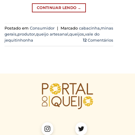
CONTINUAR LENDO
→
Postado em
Consumidor
|
Marcado
cabacinha
,
minas
gerais
,
produtor
,
queijo artesanal
,
queijos
,
vale do
jequitinhonha
12
Comentários