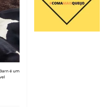
 Barn é um
vel