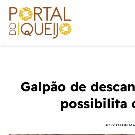
Skip
to
content
Galpão de descan
possibilita
POSTED ON
MAI