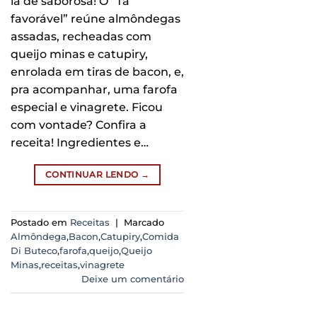
lá de saborosa! O “Tá
favorável” reúne almôndegas
assadas, recheadas com
queijo minas e catupiry,
enrolada em tiras de bacon, e,
pra acompanhar, uma farofa
especial e vinagrete. Ficou
com vontade? Confira a
receita! Ingredientes e…
CONTINUAR LENDO
→
Postado em
Receitas
|
Marcado
Almôndega
,
Bacon
,
Catupiry
,
Comida
Di Buteco
,
farofa
,
queijo
,
Queijo
Minas
,
receitas
,
vinagrete
Deixe um comentário