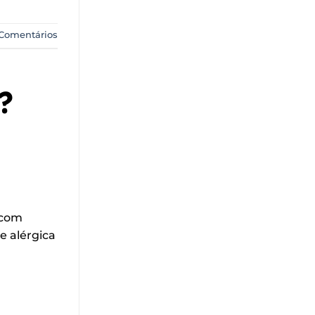
Comentários
?
 com
e alérgica