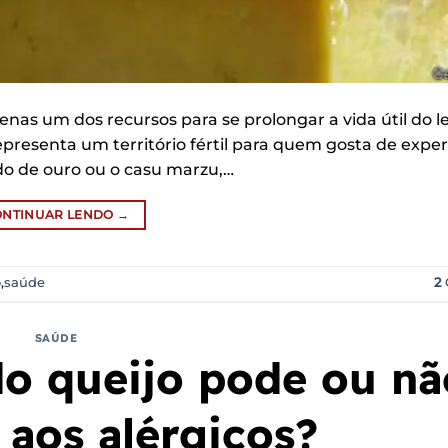
as um dos recursos para se prolongar a vida útil do lei
resenta um território fértil para quem gosta de exper
do de ouro ou o casu marzu,…
ONTINUAR LENDO
→
o
,
saúde
2
SAÚDE
 do queijo pode ou nã
 aos alérgicos?