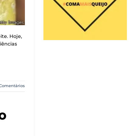
te. Hoje,
iências
Comentários
o