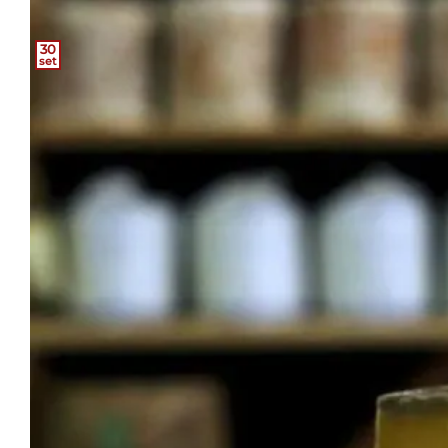
30
set