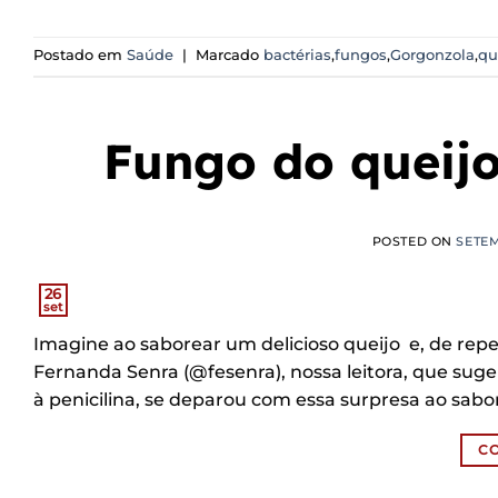
Postado em
Saúde
|
Marcado
bactérias
,
fungos
,
Gorgonzola
,
qu
Fungo do queijo
POSTED ON
SETEM
26
set
Imagine ao saborear um delicioso queijo e, de repe
Fernanda Senra (@fesenra), nossa leitora, que suge
à penicilina, se deparou com essa surpresa ao sab
C