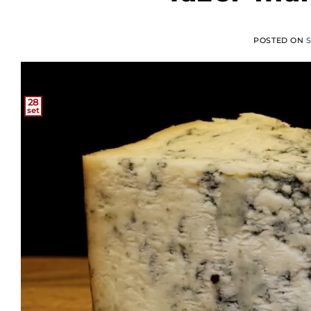
POSTED ON
S
28
set