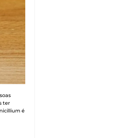
ssoas
s ter
icillium é