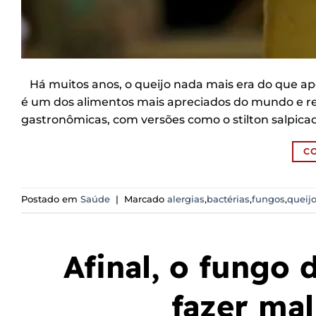
Há muitos anos, o queijo nada mais era do que apen
é um dos alimentos mais apreciados do mundo e rep
gastronômicas, com versões como o stilton salpica
C
Postado em
Saúde
|
Marcado
alergias
,
bactérias
,
fungos
,
queij
Afinal, o fungo
fazer mal