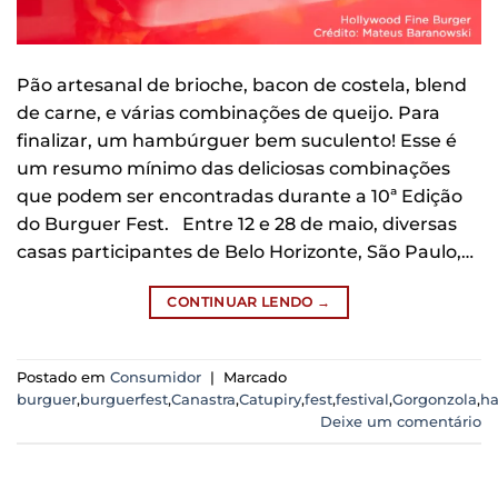
Pão artesanal de brioche, bacon de costela, blend
de carne, e várias combinações de queijo. Para
finalizar, um hambúrguer bem suculento! Esse é
um resumo mínimo das deliciosas combinações
que podem ser encontradas durante a 10ª Edição
do Burguer Fest. Entre 12 e 28 de maio, diversas
casas participantes de Belo Horizonte, São Paulo,…
CONTINUAR LENDO
→
Postado em
Consumidor
|
Marcado
burguer
,
burguerfest
,
Canastra
,
Catupiry
,
fest
,
festival
,
Gorgonzola
,
h
Deixe um comentário