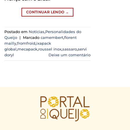
CONTINUAR LENDO
→
Postado em
Notícias
,
Personalidades do
Queijo
|
Marcado
camembert
,
florent
mailly
,
fromfroid
,
ixapack
global
,
mecapack
,
roussel inox
,
sassaro
,
servi
doryl
Deixe um comentário