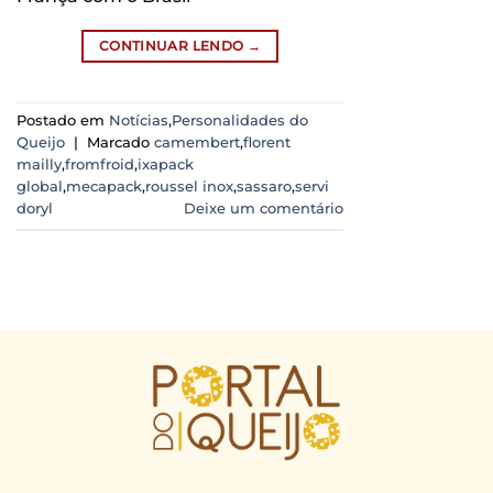
CONTINUAR LENDO
→
Postado em
Notícias
,
Personalidades do
Queijo
|
Marcado
camembert
,
florent
mailly
,
fromfroid
,
ixapack
global
,
mecapack
,
roussel inox
,
sassaro
,
servi
doryl
Deixe um comentário