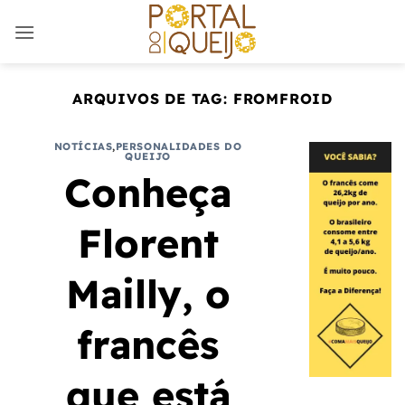
Skip
to
content
ARQUIVOS DE TAG:
FROMFROID
NOTÍCIAS
,
PERSONALIDADES DO
QUEIJO
Conheça
Florent
Mailly, o
francês
que está