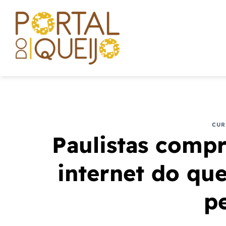
Skip
to
content
CUR
Paulistas compr
internet do qu
p