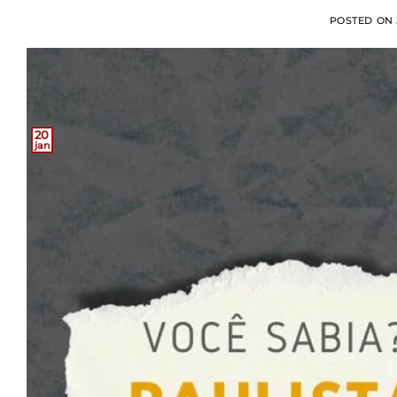
POSTED ON
20
jan