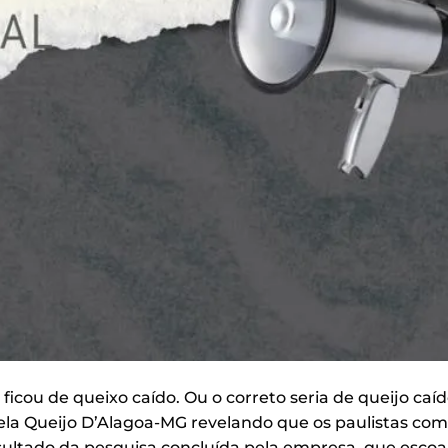
ficou de queixo caído. Ou o correto seria de queijo caí
ela Queijo D’Alagoa-MG revelando que os paulistas c
esultado da pesquisa concluída pela empresa, que escoa