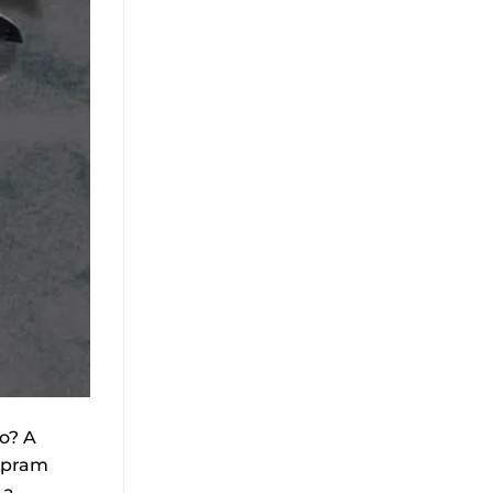
do? A
ompram
 a