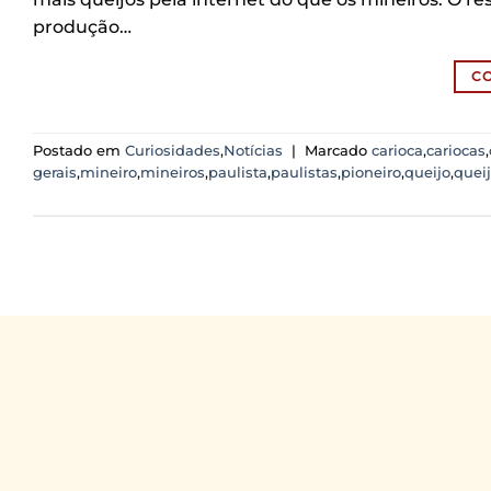
produção…
C
Postado em
Curiosidades
,
Notícias
|
Marcado
carioca
,
cariocas
,
gerais
,
mineiro
,
mineiros
,
paulista
,
paulistas
,
pioneiro
,
queijo
,
queij