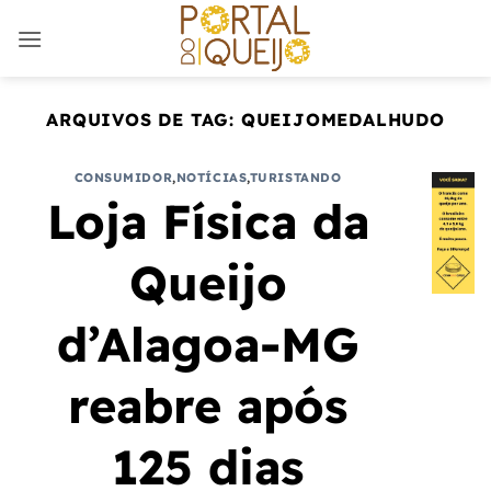
Skip
to
content
ARQUIVOS DE TAG:
QUEIJOMEDALHUDO
CONSUMIDOR
,
NOTÍCIAS
,
TURISTANDO
Loja Física da
Queijo
d’Alagoa-MG
reabre após
125 dias