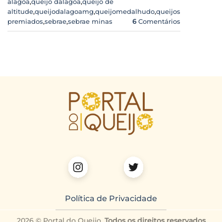
alagoa
,
queijo dalagoa
,
queijo de
altitude
,
queijodalagoamg
,
queijomedalhudo
,
queijos
premiados
,
sebrae
,
sebrae minas
6
Comentários
Política de Privacidade
2026 © Portal do Queijo.
Todos os direitos reservados