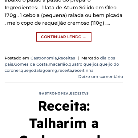
Ingredientes: . 1 lata de Atum Sólido em Óleo
170g . 1 cebola (pequena) ralada ou bem picada
. meio copo de requeijão cremoso (110g) ….
CONTINUAR LENDO
→
Postado em
Gastronomia
,
Receitas
|
Marcado
dia dos
pais
,
Gomes da Costa
,
macarrão
,
quatro queijos
,
queijo do
coronel
,
queijodalagoamg
,
receita
,
receitinha
Deixe um comentário
GASTRONOMIA
,
RECEITAS
Receita:
Talharim a