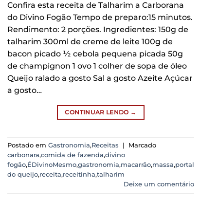
Confira esta receita de Talharim a Carborana
do Divino Fogão Tempo de preparo:15 minutos.
Rendimento: 2 porções. Ingredientes: 150g de
talharim 300ml de creme de leite 100g de
bacon picado ½ cebola pequena picada 50g
de champignon 1 ovo 1 colher de sopa de óleo
Queijo ralado a gosto Sal a gosto Azeite Açúcar
a gosto…
CONTINUAR LENDO
→
Postado em
Gastronomia
,
Receitas
|
Marcado
carbonara
,
comida de fazenda
,
divino
fogão
,
ÉDivinoMesmo
,
gastronomia
,
macarrão
,
massa
,
portal
do queijo
,
receita
,
receitinha
,
talharim
Deixe um comentário