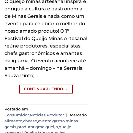
O queijo minas artesanal inspira e
enrique a cultura e gastronomia
de Minas Gerais e nada como um
evento para celebrar o melhor do
nosso amado produto! O 1º
Festival do Queijo Minas Artesanal
reúne produtores, especialistas,
chefs gastronômicos e amantes
da iguaria. O evento acontece até
amanhã – domingo – na Serraria
Souza Pinto,…
CONTINUAR LENDO
→
Postado em
Consumidor
,
Notícias
,
Produtor
|
Marcado
alimento
,
cheese
,
evento
,
gastro
,
minas
gerais
,
produtor
,
qma
,
queijo
,
queijo
artesanal
,
Queijo Minas
,
queijos