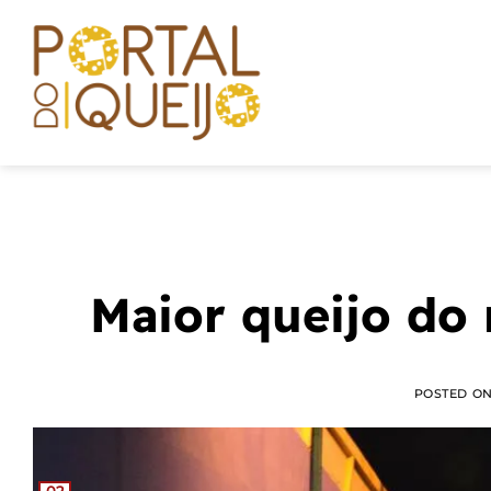
Skip
to
content
Maior queijo do
POSTED O