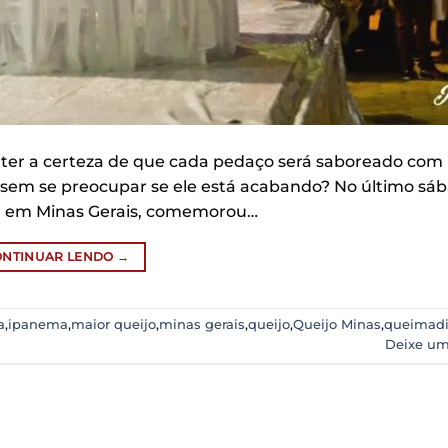
ter a certeza de que cada pedaço será saboreado com
 sem se preocupar se ele está acabando? No último sáb
ce, em Minas Gerais, comemorou…
ONTINUAR LENDO
→
a
,
ipanema
,
maior queijo
,
minas gerais
,
queijo
,
Queijo Minas
,
queimad
Deixe um