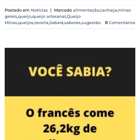
Postado em
Notícias
|
Marcado
alimentação
,
cachaça
,
minas
gerais
,
queijo
,
queijo artesanal
,
Queijo
Minas
,
queijos
,
receita
,
Sabará
,
sabores
,
sugestão
8
Comentários