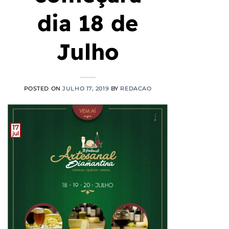
dia 18 de
Julho
POSTED ON
JULHO 17, 2019
BY
REDACAO
17
jul