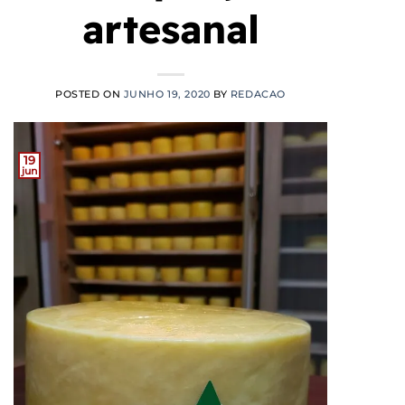
artesanal
POSTED ON
JUNHO 19, 2020
BY
REDACAO
19
jun