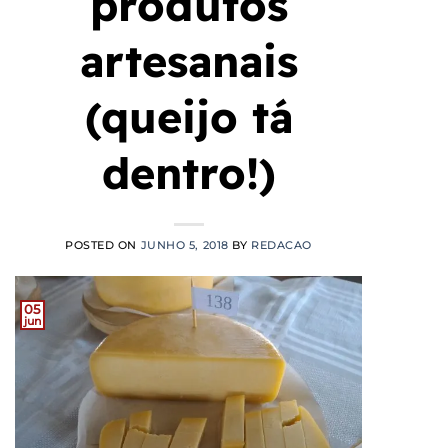
produtos
artesanais
(queijo tá
dentro!)
POSTED ON
JUNHO 5, 2018
BY
REDACAO
05
jun