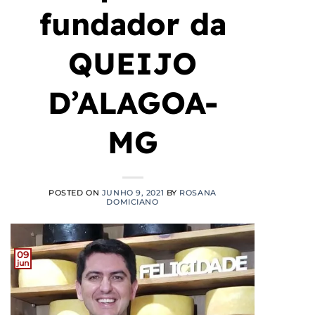
fundador da
QUEIJO
D’ALAGOA-
MG
POSTED ON
JUNHO 9, 2021
BY
ROSANA
DOMICIANO
09
jun