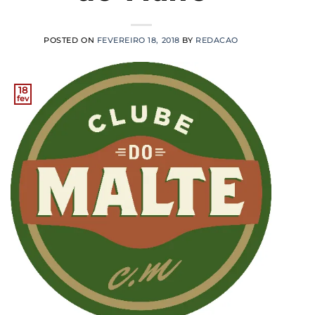
POSTED ON
FEVEREIRO 18, 2018
BY
REDACAO
18
fev