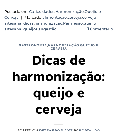
Postado em
Curiosidades
,
Harmonização
,
Queijo e
Cerveja
|
Marcado
alimentação
,
cerveja
,
cerveja
artesanal
,
dicas
,
harmonização
,
Parmesão
,
queijo
artesanal
,
queijos
,
sugestão
1
Comentário
GASTRONOMIA
,
HARMONIZAÇÃO
,
QUEIJO E
CERVEJA
Dicas de
harmonização:
queijo e
cerveja
POSTED ON
DEZEMBRO 3, 2017
BY
PORTAL DO