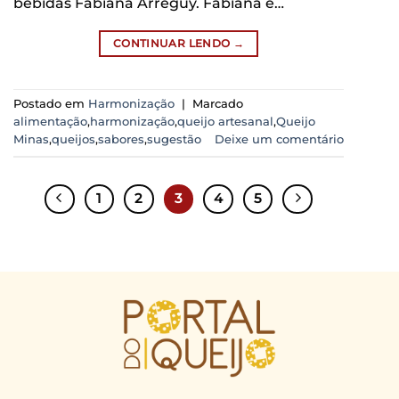
bebidas Fabiana Arreguy. Fabiana é…
CONTINUAR LENDO
→
Postado em
Harmonização
|
Marcado
alimentação
,
harmonização
,
queijo artesanal
,
Queijo
Minas
,
queijos
,
sabores
,
sugestão
Deixe um comentário
1
2
3
4
5