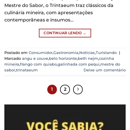
Mestre do Sabor, o Trintaeum traz clássicos da
culinária mineira, com apresentações
contemporâneas e insumos…
CONTINUAR LENDO
→
Postado em
Consumidor
,
Gastronomia
,
Notícias
,
Turistando
|
Marcado
angu e couve
,
belo horizonte
,
beth nejm
,
cozinha
mineira
,
frango com quiabo
,
galinhada com pequi
,
mestre do
sabor
,
trinataeum
Deixe um comentário
1
2