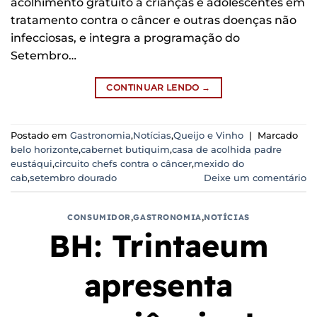
acolhimento gratuito a crianças e adolescentes em
tratamento contra o câncer e outras doenças não
infecciosas, e integra a programação do
Setembro…
CONTINUAR LENDO
→
Postado em
Gastronomia
,
Notícias
,
Queijo e Vinho
|
Marcado
belo horizonte
,
cabernet butiquim
,
casa de acolhida padre
eustáqui
,
circuito chefs contra o câncer
,
mexido do
cab
,
setembro dourado
Deixe um comentário
CONSUMIDOR
,
GASTRONOMIA
,
NOTÍCIAS
BH: Trintaeum
apresenta