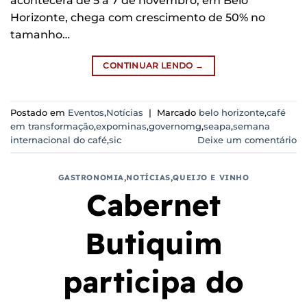
acontecerá de 5 a 7 de novembro, em Belo
Horizonte, chega com crescimento de 50% no
tamanho…
CONTINUAR LENDO
→
Postado em
Eventos
,
Notícias
|
Marcado
belo horizonte
,
café
em transformação
,
expominas
,
governomg
,
seapa
,
semana
internacional do café
,
sic
Deixe um comentário
GASTRONOMIA
,
NOTÍCIAS
,
QUEIJO E VINHO
Cabernet
Butiquim
participa do