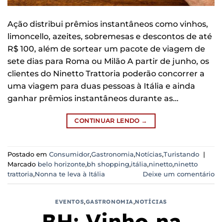
Ação distribui prêmios instantâneos como vinhos,
limoncello, azeites, sobremesas e descontos de até
R$ 100, além de sortear um pacote de viagem de
sete dias para Roma ou Milão A partir de junho, os
clientes do Ninetto Trattoria poderão concorrer a
uma viagem para duas pessoas à Itália e ainda
ganhar prêmios instantâneos durante as…
CONTINUAR LENDO
→
Postado em
Consumidor
,
Gastronomia
,
Notícias
,
Turistando
|
Marcado
belo horizonte
,
bh shopping
,
itália
,
ninetto
,
ninetto
trattoria
,
Nonna te leva à Itália
Deixe um comentário
EVENTOS
,
GASTRONOMIA
,
NOTÍCIAS
BH: Vinho na