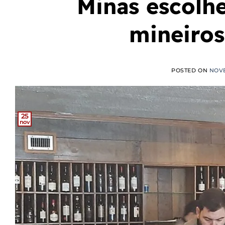
Minas escolhe
mineiros
POSTED ON
NOVE
25
nov