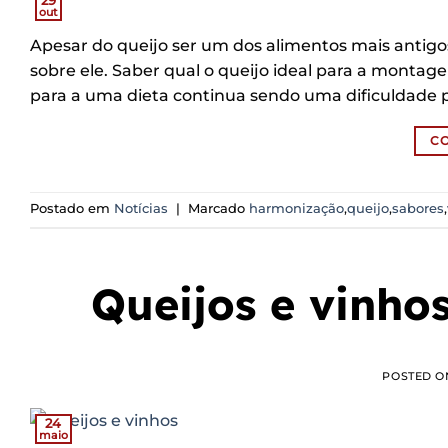
out
Apesar do queijo ser um dos alimentos mais antigos
sobre ele. Saber qual o queijo ideal para a mont
para a uma dieta continua sendo uma dificuldade 
C
Postado em
Notícias
|
Marcado
harmonização
,
queijo
,
sabores
,
Queijos e vinho
POSTED 
24
maio