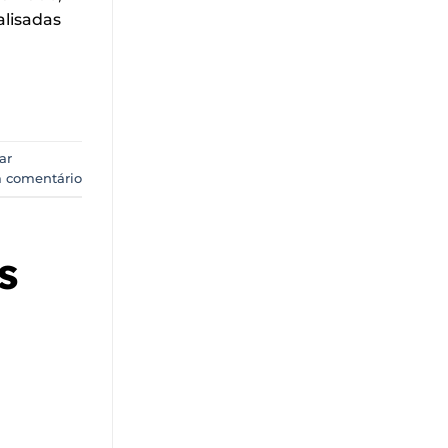
alisadas
ar
 comentário
s