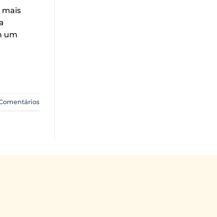
 mais
a
am um
Comentários