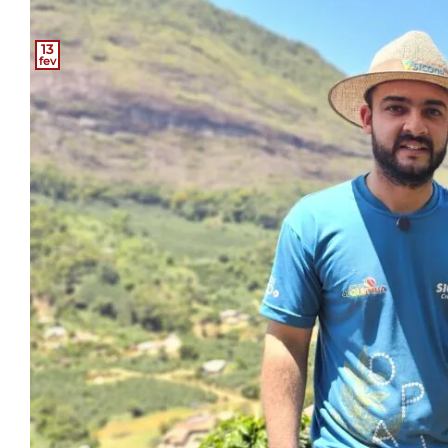
13
fev