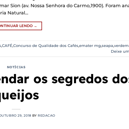
emar Sion (av. Nossa Senhora do Carmo,1900). Foram an
ria Natural…
ONTINUAR LENDO
→
s
,
CAFÉ
,
Concurso de Qualidade dos Cafés
,
emater mg
,
seapa
,
verdem
Deixe um
NOTÍCIAS
ndar os segredos do
ueijos
OUTUBRO 29, 2018
BY
REDACAO