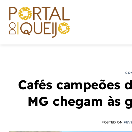
Skip
to
content
CO
Cafés campeões d
MG chegam às g
POSTED ON
FEVE