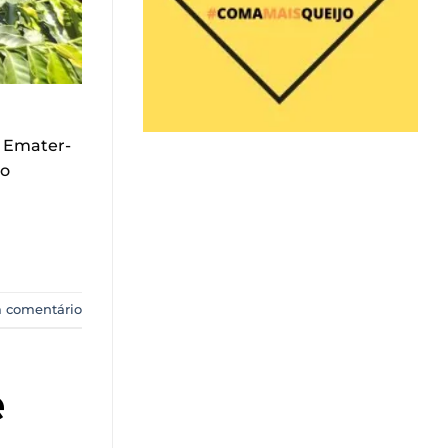
a Emater-
lo
 comentário
e