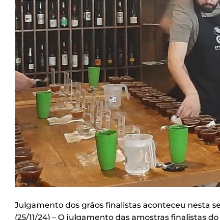
Julgamento dos grãos finalistas aconteceu nesta s
(25/11/24) – O julgamento das amostras finalistas d