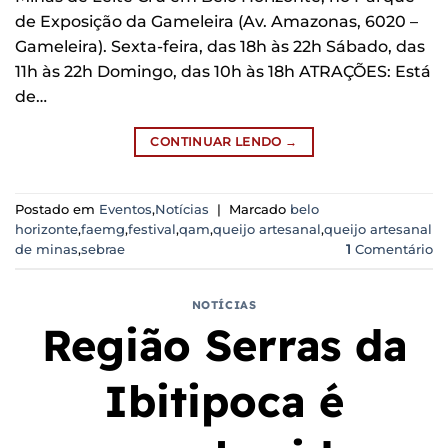
de Exposição da Gameleira (Av. Amazonas, 6020 –
Gameleira). Sexta-feira, das 18h às 22h Sábado, das
11h às 22h Domingo, das 10h às 18h ATRAÇÕES: Está
de…
CONTINUAR LENDO
→
Postado em
Eventos
,
Notícias
|
Marcado
belo
horizonte
,
faemg
,
festival
,
qam
,
queijo artesanal
,
queijo artesanal
de minas
,
sebrae
1
Comentário
NOTÍCIAS
Região Serras da
Ibitipoca é