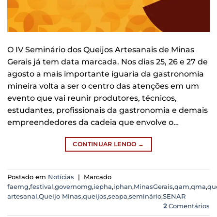
O IV Seminário dos Queijos Artesanais de Minas
Gerais já tem data marcada. Nos dias 25, 26 e 27 de
agosto a mais importante iguaria da gastronomia
mineira volta a ser o centro das atenções em um
evento que vai reunir produtores, técnicos,
estudantes, profissionais da gastronomia e demais
empreendedores da cadeia que envolve o…
CONTINUAR LENDO
→
Postado em
Notícias
|
Marcado
faemg
,
festival
,
governomg
,
iepha
,
iphan
,
MinasGerais
,
qam
,
qma
,
qu
artesanal
,
Queijo Minas
,
queijos
,
seapa
,
seminário
,
SENAR
2
Comentários