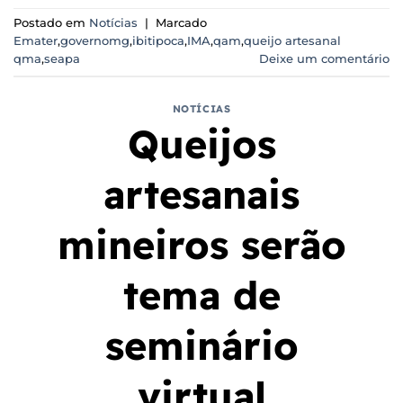
Postado em
Notícias
|
Marcado
Emater
,
governomg
,
ibitipoca
,
IMA
,
qam
,
queijo artesanal
qma
,
seapa
Deixe um comentário
NOTÍCIAS
Queijos
artesanais
mineiros serão
tema de
seminário
virtual