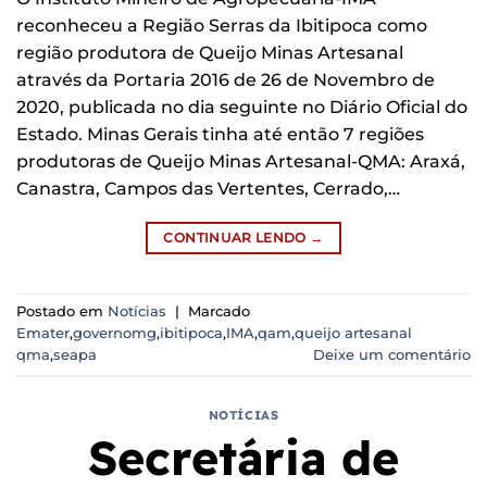
reconheceu a Região Serras da Ibitipoca como
região produtora de Queijo Minas Artesanal
através da Portaria 2016 de 26 de Novembro de
2020, publicada no dia seguinte no Diário Oficial do
Estado. Minas Gerais tinha até então 7 regiões
produtoras de Queijo Minas Artesanal-QMA: Araxá,
Canastra, Campos das Vertentes, Cerrado,…
CONTINUAR LENDO
→
Postado em
Notícias
|
Marcado
Emater
,
governomg
,
ibitipoca
,
IMA
,
qam
,
queijo artesanal
qma
,
seapa
Deixe um comentário
NOTÍCIAS
Secretária de