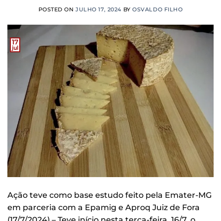
POSTED ON
JULHO 17, 2024
BY
OSVALDO FILHO
17
jul
Ação teve como base estudo feito pela Emater-MG
em parceria com a Epamig e Aproq Juiz de Fora
(17/7/2024) – Teve início nesta terça-feira, 16/7, o