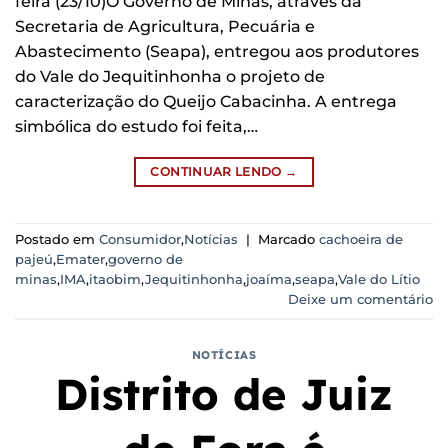
feira (23/10)O Governo de Minas, através da
Secretaria de Agricultura, Pecuária e
Abastecimento (Seapa), entregou aos produtores
do Vale do Jequitinhonha o projeto de
caracterização do Queijo Cabacinha. A entrega
simbólica do estudo foi feita,…
CONTINUAR LENDO
→
Postado em
Consumidor
,
Notícias
|
Marcado
cachoeira de
pajeú
,
Emater
,
governo de
minas
,
IMA
,
itaobim
,
Jequitinhonha
,
joaíma
,
seapa
,
Vale do Lítio
Deixe um comentário
NOTÍCIAS
Distrito de Juiz