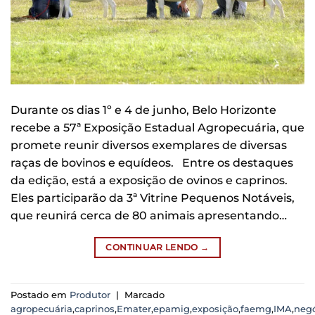
Durante os dias 1º e 4 de junho, Belo Horizonte
recebe a 57ª Exposição Estadual Agropecuária, que
promete reunir diversos exemplares de diversas
raças de bovinos e equídeos. Entre os destaques
da edição, está a exposição de ovinos e caprinos.
Eles participarão da 3ª Vitrine Pequenos Notáveis,
que reunirá cerca de 80 animais apresentando…
CONTINUAR LENDO
→
Postado em
Produtor
|
Marcado
agropecuária
,
caprinos
,
Emater
,
epamig
,
exposição
,
faemg
,
IMA
,
negó