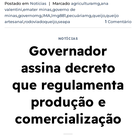
Postado em
Notícias
|
Marcado
agriculturamg
,
ana
valentini
,
emater minas
,
governo de
minas
,
governomg
,
IMA
,
lmg881
,
pecuáriamg
,
queijo
,
queijo
artesanal
,
rodoviadoqueijo
,
seapa
1
Comentário
NOTÍCIAS
Governador
assina decreto
que regulamenta
produção e
comercialização